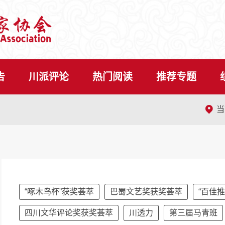
告
川派评论
热门阅读
推荐专题

当
“啄木鸟杯”获奖荟萃
巴蜀文艺奖获奖荟萃
“百佳
四川文华评论奖获奖荟萃
川透力
第三届马青班