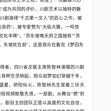
组团队以艺术之名，完成了一次震撼人心
藉”成为共同的评价，川剧艺术以独特的魅
川剧演绎“千古第一文人”的匠心之作，被
的良药”，被专家赞为“大俗大雅，一鸣惊
文化丰碑”。“苏东坡唯天府之国独有”“苏
年，东坡犹在前”，这是观众在看完《梦回东
获得者，四川省文联主席陈智林演唱的川剧
众耳畔空灵响起，观众如梦如幻穿越千年，
年盛夏，骄阳似火，陈智林先生冒着三伏天
短视频致敬先贤。一部剧，从舞台“燃”到
力。剧目主创团队正是以高度的文化自信，