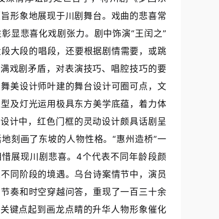
题旨形象地展现于川剧舞台。戏曲的悲喜常
彰显悲喜化戏剧张力。剧中饰演“王闰之”
有大段大段的唱段，还要根据剧情需要，或跳
充满戏剧矛盾，对表演技巧、唱腔技巧的要
级舞美设计师叶建的舞台设计可圈可点，文
造型及灯光运用极具东方美学底蕴，着力体
的设计中，红色门框的灵动设计颇具话剧呈
地刻画了东坡的人物性格。“惠州造桥”一
相惜展现川剧悲喜。4个代表不同年龄段颜
处不同阶段的境遇。乌台诗案情节中，演员
点节奏和时空穿越问答，重现了一百三十余
情关键点起到画龙点睛的升华人物形象催化