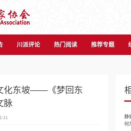
告
川派评论
热门阅读
推荐专题
文化东坡——《梦回东
文脉
静
-11
何