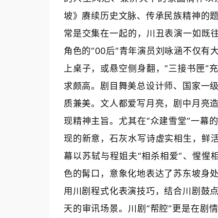
坡》赓续历史文脉、传承民族精神的
常是交集在一起的，川丑表演一如既往
角色的“00后”青年演员刘咏涵不仅
上桌子，或悬空侧身翻，“三接书匣”
求颇高。剧目舞美总设计师、国家一
质兼美。文人都爱写月亮，剧中月亮
现精神主旨。尤其在“众建雪堂”一幕
现的新意，石灰水写诗虚实相生，鲜活
幕以苏轼与程姐夫“相杀相爱”、惺惺
色的髯口，意象化地表达了苏东坡身
用川剧程式化表演技巧，结合川剧鼓
天的审讯场景。川剧“帮腔”更是在剧