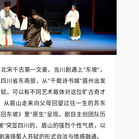
北宋千古第一文豪。当川剧遇上“东坡”，
的四川省东南部，从“千载诗书城”眉州出发
苏轼，可以有不同艺术载体对这位旷古奇才
、从眉山走来向父母回望过往一生的苏东
梦回东坡》里“原生”呈现。剧目主创团队历
坡”突显四川的、眉山的强烈个性气质，以
川剧演绎蜀人苏轼的形式自洽与情感融通。