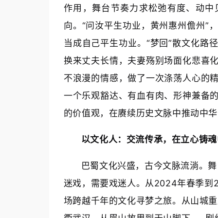
作用，舞台节奏力求松弛有度、动中
向。“问汝平生功业，黄州惠州儋州”
当成自己平生功业。“梦回”散文化路
换来丈夫长情，夫妻殇别场面化悲喜
不浪漫的情感，做了一次涤荡人心的
一个乐观豁达、有血有肉、形神兼备
的价值观，在赓续历史文脉中推动中华
以文化人：交流传承，在立心铸魂
巴蜀文化兴盛，古今文脉流淌。舞
迷戏，需要戏迷人。从2024年春季到
场跨越千年的文化寻梦之旅。从山城重