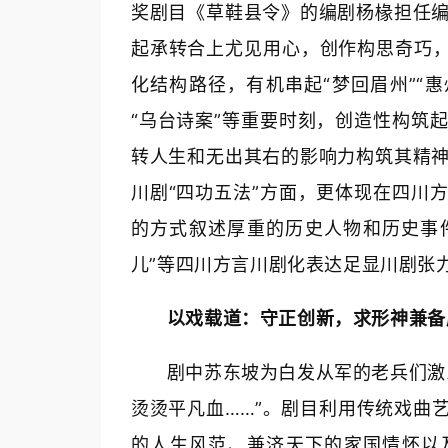
奖剧目《草鞋县令》的编剧杨椽担任
起承转合上尤见用心，创作构思奇巧，
化结构路径，有机串起“梦回眉州”“惠州
“乌台诗案”等重要时刻，创造性构筑
转人生和无出其右的影响力构筑其精
川剧“四功五法”方面，更体现在四川
的方式叙述厚重的历史人物和历史事件
儿”等四川方言川剧化表达足显川剧张
以戏载道：守正创新，求形神兼备
剧中苏东坡为白发从军的老兵们激
烫烫平凡血……”。剧目利用传统戏曲
的人生风范、兼济天下的家国情怀以