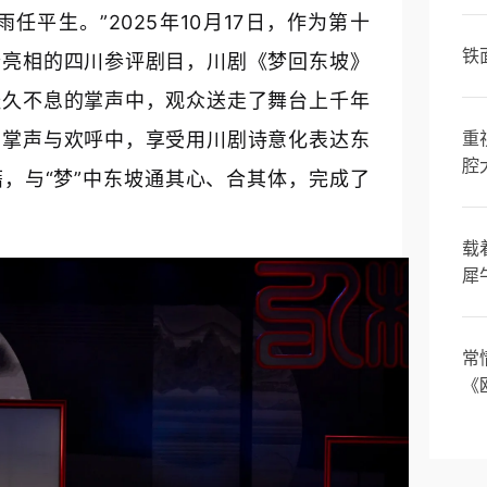
任平生。”2025年10月17日，作为第十
铁
个亮相的四川参评剧目，川剧《梦回东坡》
经久不息的掌声中，观众送走了舞台上千年
的掌声与欢呼中，享受用川剧诗意化表达东
重
腔
，与“梦”中东坡通其心、合其体，完成了
载
犀
常
《