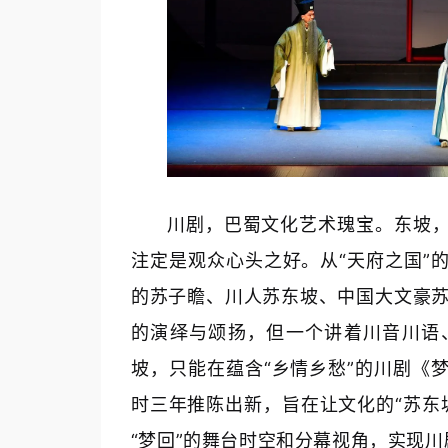
川剧，巴蜀文化艺术瑰宝。东坡，
注定是观众心头之好。从“天府之国”
的苏子瞻、川人苏东坡、中国大文豪
的演绎与颂扬，但一个讲着川音川语
坡，只能在蕴含“乡情乡愁”的川剧《
时三年推陈出新，旨在让文化的“苏东
“梦回”的舞台时空和分幕视角，实现