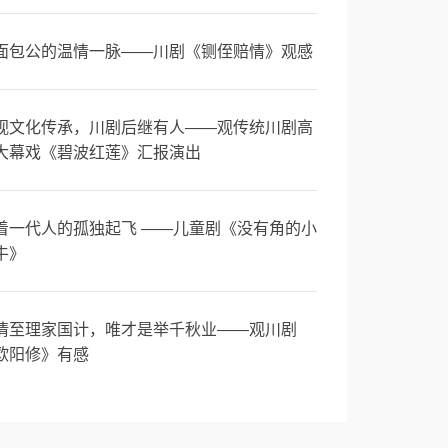
面包公的温情一脉——川剧《铡侄赔情》观感
视文化传承，川剧后继有人——观传统川剧高
大幕戏《碧波红莲》汇报演出
着一代人的孤独起飞 ——儿童剧《没有角的小
牛》
情至理家国计，唯才是举千秋业——观川剧
欧阳修》有感