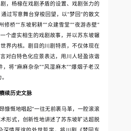
编剧，杨椽在戏剧矛盾的设置、戏剧张力的
通过写意舞台穿梭回望，以“梦回”的散文
修桥”“东坡躬耕”“众建雪堂”“夜游赤壁”
起一个虚实相生的戏剧故事，并以苏东坡辗
神世界内核。剧目的川剧特质，不仅体现在
方言对白特色化应景表达，用川人轻盈诙谐
，将“麻麻杂杂”“风湿麻木”“爆烟子老汉
力。
赓续历史文脉
昂慷慨地唱起“一往无前裹马革，一腔滚滚
艺术形式，创新性地讲述了苏东坡旷达超脱
及深情厚谊的处世哲学，将川剧《梦回东