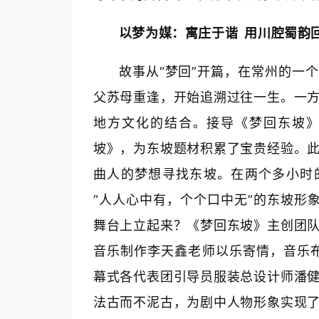
以梦为媒：寓庄于谐 用川腔蜀韵
故事从“梦回”开篇，在常州的一
父苏母重逢，开始追溯过往一生。一
地方文化的结合。接导《梦回东坡
坡》，为东坡题材积累了宝贵经验。
曲人的梦想寻找东坡。在两个多小时
“人人心中有，个个口中无”的东坡形象
舞台上立起来？《梦回东坡》主创团
音乐制作李天鑫老师以乐寄情，音乐布
幕式各代表团引导员服装总设计师潘
法古而不泥古，为剧中人物形象实现