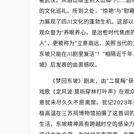
衢武汉。从眉山故里到天山脚下……剧
的文化巡礼。所到之处，“惊艳”与“慰
力展现了四川文化的蓬勃生机。这部以
观众誉为“养眼养心，是治愈时代焦虑
人”，更被称为“立意高远、关照当代的
东坡只能在川剧里复活”！“相隔近千
坡》后发表的由衷感叹。
《梦回东坡》剧末，由“二度梅”
戏歌《定风波·莫听穿林打叶声》在观
意犹未尽久久不愿离席。犹记2023
极高温在三苏祠博物馆拍摄了这首词的
生活，东坡精神具有跨越时空的感染