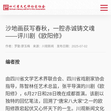
沙地画荻写春秋，一腔赤诚铸文魂
——评川剧《欧阳修》
作者：​罗勤 廖玉梅 来源：川观新闻 发布日期：2025-07-02
编者按
周排行
月排行
总排行
由四川省文学艺术界联合会、四川省戏剧家协会
指导，陈智林任艺术总监，张平导演的川剧《欧
阳修》，6月27日和28日晚在成都首演。该剧以
协会简介
协会章程
主席团成员
地址邮编
独特的回忆笔法，回溯了“唐宋八大家”之一的欧
阳修跌宕起伏又心怀天下的一生。川观新闻文化