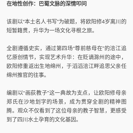
在地性创作：巴蜀文脉的深情叩问
该剧以“本土名人书写”为破题，将欧阳修4岁离川的
短暂籍贯，升华为一场文化寻根之旅。
全剧遵循史实，通过第四场“尊前慈母在”的涪江追
忆原创情节，实现艺术升华：在贬谪滁州的途中，
欧阳修重返出生地绵州，于滔滔涪江畔追思父亲任
绵州推官的往事。
编剧以“画荻教子”这一典故为支点，让欧阳修母亲
郑氏在沙地划字的场景，成为贯穿全剧的精神图
腾。观众不仅看到了这位母亲的教子智慧，更感受
到了四川水土孕育的文化基因。