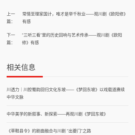
上一
常情至理家国计，唯才是举千秋业——观川剧《欧阳修》
篇：
有感
下一
“三听三看”里的历史回响与艺术传承——观川剧《欧阳
篇：
修》有感
相关信息
川透力｜川腔蜀韵回归文化东坡——《梦回东坡》以戏载道赓续
中华文脉
中华美学的新叙事、新探索​——再观川剧《梦回东坡》
《草鞋县令》的剧曲融合与川剧 “出夔门”之路