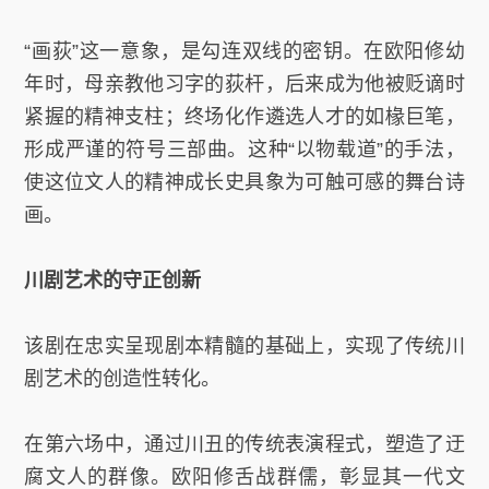
“画荻”这一意象，是勾连双线的密钥。在欧阳修幼
年时，母亲教他习字的荻杆，后来成为他被贬谪时
紧握的精神支柱；终场化作遴选人才的如椽巨笔，
形成严谨的符号三部曲。这种“以物载道”的手法，
使这位文人的精神成长史具象为可触可感的舞台诗
画。
川剧艺术的守正创新
该剧在忠实呈现剧本精髓的基础上，实现了传统川
剧艺术的创造性转化。
在第六场中，通过川丑的传统表演程式，塑造了迂
腐文人的群像。欧阳修舌战群儒，彰显其一代文