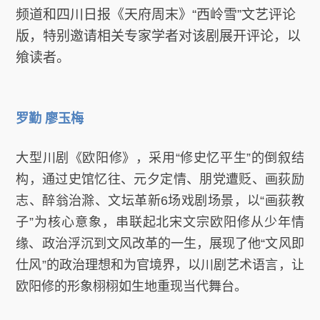
频道和四川日报《天府周末》“西岭雪”文艺评论
版，特别邀请相关专家学者对该剧展开评论，以
飨读者。
罗勤 廖玉梅
大型川剧《欧阳修》，采用“修史忆平生”的倒叙结
构，通过史馆忆往、元夕定情、朋党遭贬、画荻励
志、醉翁治滁、文坛革新6场戏剧场景，以“画荻教
子”为核心意象，串联起北宋文宗欧阳修从少年情
缘、政治浮沉到文风改革的一生，展现了他“文风即
仕风”的政治理想和为官境界，以川剧艺术语言，让
欧阳修的形象栩栩如生地重现当代舞台。