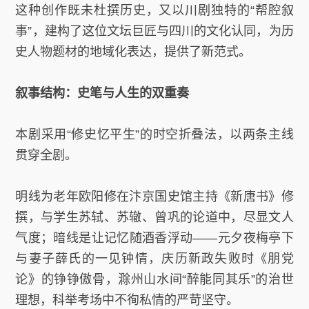
这种创作既未杜撰历史，又以川剧独特的“帮腔叙
事”，建构了这位文坛巨匠与四川的文化认同，为历
史人物题材的地域化表达，提供了新范式。
叙事结构：史笔与人生的双重奏
本剧采用“修史忆平生”的时空折叠法，以两条主线
贯穿全剧。
明线为老年欧阳修在汴京国史馆主持《新唐书》修
撰，与学生苏轼、苏辙、曾巩的论道中，尽显文人
气度；暗线是让记忆随酒香浮动——元夕夜梅亭下
与妻子薛氏的一见钟情，庆历新政失败时《朋党
论》的铮铮傲骨，滁州山水间“醉能同其乐”的治世
理想，科举考场中不徇私情的严苛坚守。