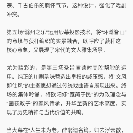
宗、千古伯乐的胸怀气节。这种设计，强化了戏剧
冲突。
第五场“滁州之乐”运用纱幕投影技术，将“环滁皆山”
的意境与荻杆编织的实景融合，既呼应了荻秆这一
核心意象，又展现了宋代的文人雅集场景。
尤为精彩的，是第三场圣旨宣读时高腔帮腔的运
用。纯正的川剧韵味营造出皇权的威压感，将“文风
即仕风”的主题思想通过传统戏曲语言展现出来。终
场的集体吟诵，将欧阳修“宽简于民”的为政理念与
“画荻教子”的家风传承，升华至新的艺术高度，实
现了历史精神与当代价值的共鸣。
当大幕在“人生未为老，醉翁遗名篇。归去浮云散，